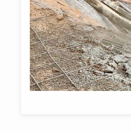
– Торкретлаш, хусусан бизнинг услубимиз
қисқача моҳияти – қурилиш майдонлари кес
ҳаво ёрдамида махсус таркибдаги бетон қо
босим ва нам