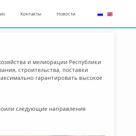
ио
Контакты
Новости
о хозяйства и мелиорации Республики
ания, строительства, поставки
 максимально гарантировать высокое
нимадан иборат?
своили следующие направления