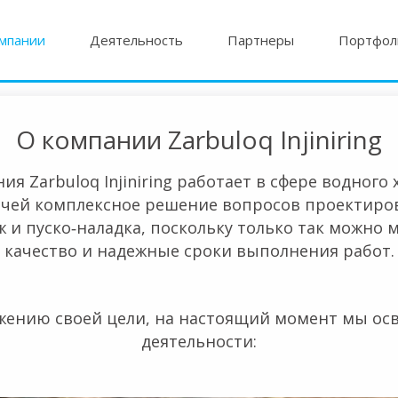
мпании
Деятельность
Партнеры
Портфол
О компании Zarbuloq Injiniring
я Zarbuloq Injiniring работает в сфере водног
дачей комплексное решение вопросов проектиров
 и пуско‐наладка, поскольку только так можно
а сиз ишлатаётган бу технологияга тўхталсак, унинг моҳияти 
качество и надежные сроки выполнения работ.
жению своей цели, на настоящий момент мы о
деятельности: