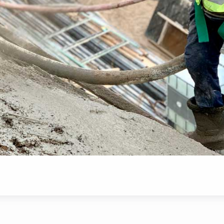
 билан кесаки ва қувурларни мустаҳкамлаш – бу Ўзбекистон ш
акилари , туннеллар, шифтлар, қувурларнинг ички қатламлари
ришмаси билан қоплаб, мустаҳкамлашдан иборат. Бу технологи
гарчилик туфайли тупроқларнинг кўчиши ёки ўпирилишининг 
– Даврон, бу технологияга қизиқиш қандай бўляпти?