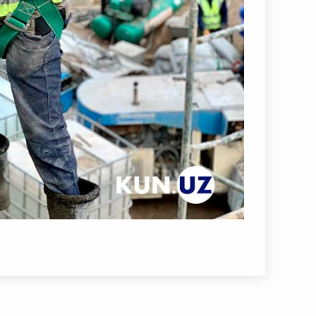
ароитида нисбатан янги технология. Унинг
, умуман ҳар қандай қаттиқ юзани сиқилган
я ер ости сувларининг чиқиб кетиши, ташқи
олдини олади.