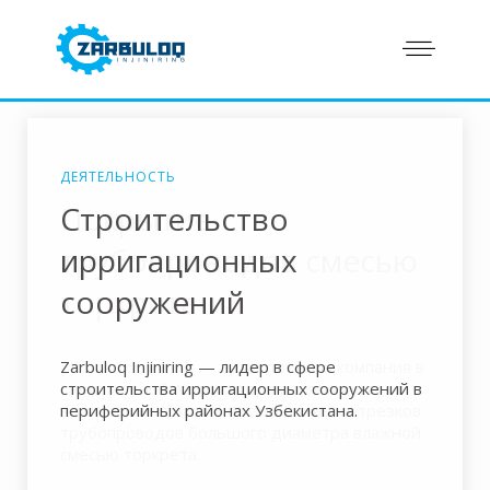
ДЕЯТЕЛЬНОСТЬ
Покрытие
трубопроводов смесью
торкрета
Zarbuloq Injiniring — единственная компания в
Центральной Азии, которая выполняет
внутреннее покрытие изношенных отрезков
трубопроводов большого диаметра влажной
смесью торкрета.