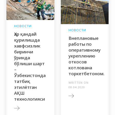
НОВОСТИ
НОВОСТИ
Ҳар қандай
Внеплановые
қурилишда
работы по
хавфсизлик
оперативному
биринчи
укреплению
ўринда
откосов
бўлиши шарт
котлована
–
торкетбетоном.
Ўзбекистонда
татбиқ
WRITTEN ON
этилётган
08.04.2020
АҚШ
технологияси